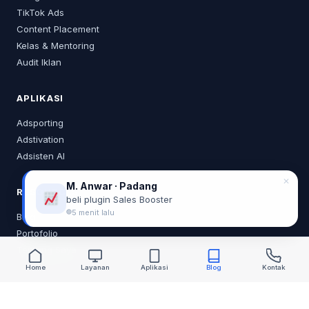
TikTok Ads
Content Placement
Kelas & Mentoring
Audit Iklan
APLIKASI
Adsporting
Adstivation
Adsisten AI
✕
M. Anwar · Padang
RESOURCES
beli plugin Sales Booster
5 menit lalu
Blog
Portofolio
Tentang Saya
Home
Layanan
Aplikasi
Blog
Kontak
KONTAK