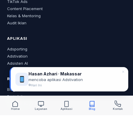
TikTok Ads
Content Placement
Kelas & Mentoring
Audit Iklan
APLIKASI
Adsporting
Adstivation
Adsisten AI
✕
Hasan Azhari · Makassar
RESOURCES
mencoba aplikasi Adstivation
Hari Ini
Blog
Portofolio
Tentang Saya
Home
Layanan
Aplikasi
Blog
Kontak
KONTAK
0878 2218 0373