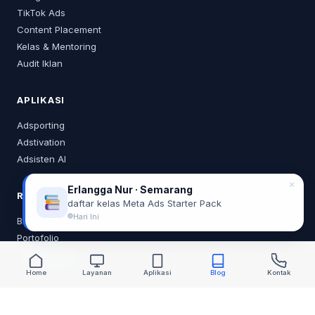
TikTok Ads
Content Placement
Kelas & Mentoring
Audit Iklan
APLIKASI
Adsporting
Adstivation
Adsisten AI
✕
Erlangga Nur · Semarang
RESOURCES
daftar kelas Meta Ads Starter Pack
Hari Ini
Blog
Portofolio
Tentang Saya
Home
Layanan
Aplikasi
Blog
Kontak
KONTAK