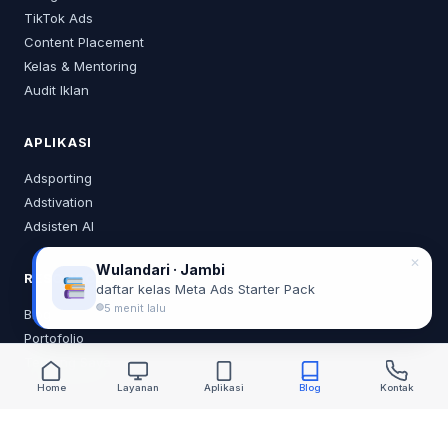
TikTok Ads
Content Placement
Kelas & Mentoring
Audit Iklan
APLIKASI
Adsporting
Adstivation
Adsisten AI
✕
Wulandari · Jambi
RESOURCES
daftar kelas Meta Ads Starter Pack
5 menit lalu
Blog
Portofolio
Tentang Saya
Home
Layanan
Aplikasi
Blog
Kontak
KONTAK