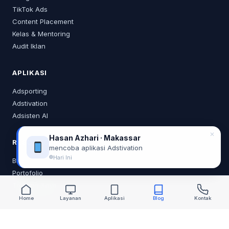
TikTok Ads
Content Placement
Kelas & Mentoring
Audit Iklan
APLIKASI
Adsporting
Adstivation
Adsisten AI
✕
Hasan Azhari · Makassar
RESOURCES
mencoba aplikasi Adstivation
Hari Ini
Blog
Portofolio
Tentang Saya
Home
Layanan
Aplikasi
Blog
Kontak
KONTAK