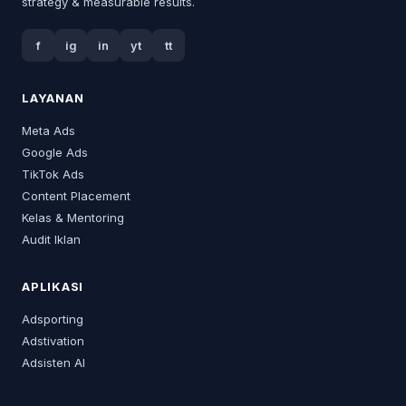
strategy & measurable results.
f
ig
in
yt
tt
LAYANAN
Meta Ads
Google Ads
TikTok Ads
Content Placement
Kelas & Mentoring
Audit Iklan
APLIKASI
Adsporting
Adstivation
Adsisten AI