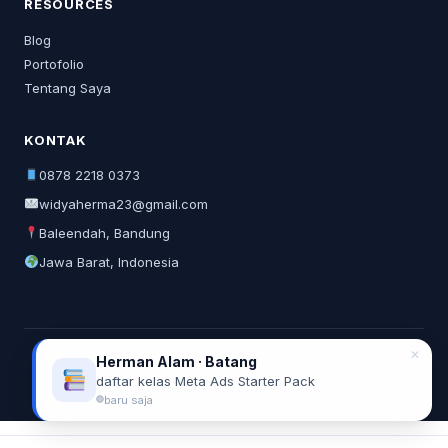
RESOURCES
Blog
Portofolio
Tentang Saya
KONTAK
0878 2218 0373
widyaherma23@gmail.com
Baleendah, Bandung
Jawa Barat, Indonesia
✕
Herman Alam · Batang
© 2026 Widya Herma. All rights reserved.
daftar kelas Meta Ads Starter Pack
Privacy Policy
Terms of Service
baru saja