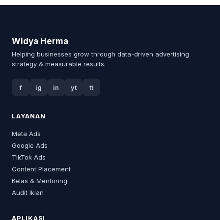
Widya Herma
Helping businesses grow through data-driven advertising
strategy & measurable results.
f
ig
in
yt
tt
LAYANAN
Meta Ads
Google Ads
TikTok Ads
Content Placement
Kelas & Mentoring
Audit Iklan
APLIKASI