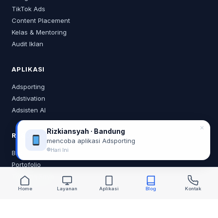
TikTok Ads
Content Placement
Kelas & Mentoring
Audit Iklan
APLIKASI
Adsporting
Adstivation
Adsisten AI
✕
Rizkiansyah · Bandung
RESOURCES
mencoba aplikasi Adsporting
Hari Ini
Blog
Portofolio
Tentang Saya
Home
Layanan
Aplikasi
Blog
Kontak
KONTAK