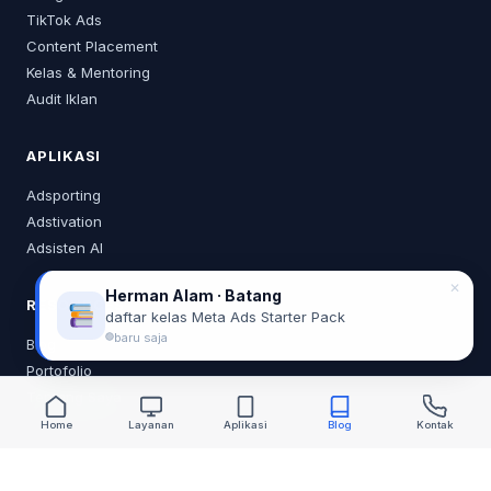
TikTok Ads
Content Placement
Kelas & Mentoring
Audit Iklan
APLIKASI
Adsporting
Adstivation
Adsisten AI
✕
Herman Alam · Batang
RESOURCES
daftar kelas Meta Ads Starter Pack
baru saja
Blog
Portofolio
Tentang Saya
Home
Layanan
Aplikasi
Blog
Kontak
KONTAK