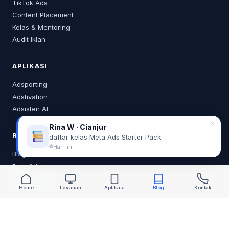
TikTok Ads
Content Placement
Kelas & Mentoring
Audit Iklan
APLIKASI
Adsporting
Adstivation
Adsisten AI
✕
Rina W · Cianjur
RESOURCES
daftar kelas Meta Ads Starter Pack
Hari Ini
Blog
Portofolio
Tentang Saya
Home
Layanan
Aplikasi
Blog
Kontak
KONTAK
0878 2218 0373