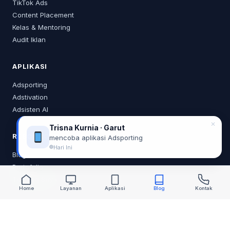
TikTok Ads
Content Placement
Kelas & Mentoring
Audit Iklan
APLIKASI
Adsporting
Adstivation
Adsisten AI
✕
Trisna Kurnia · Garut
RESOURCES
mencoba aplikasi Adsporting
Hari Ini
Blog
Portofolio
Tentang Saya
Home
Layanan
Aplikasi
Blog
Kontak
KONTAK
0878 2218 0373