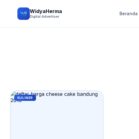
WidyaHerma
Beranda
Digital Advertiser
KULINER