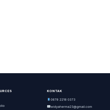
URCES
KONTAK
0878 2218 0373
olio
widyaherma23@gmail.com