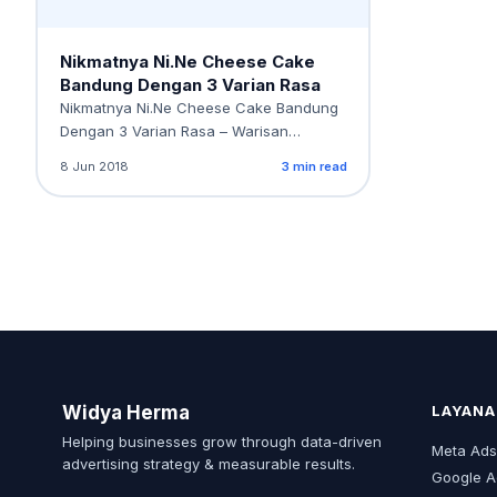
Nikmatnya Ni.Ne Cheese Cake
Bandung Dengan 3 Varian Rasa
Nikmatnya Ni.Ne Cheese Cake Bandung
Dengan 3 Varian Rasa – Warisan
keluarga seringkali tidak melulu…
8 Jun 2018
3 min read
Widya Herma
LAYANA
Helping businesses grow through data-driven
Meta Ad
advertising strategy & measurable results.
Google A