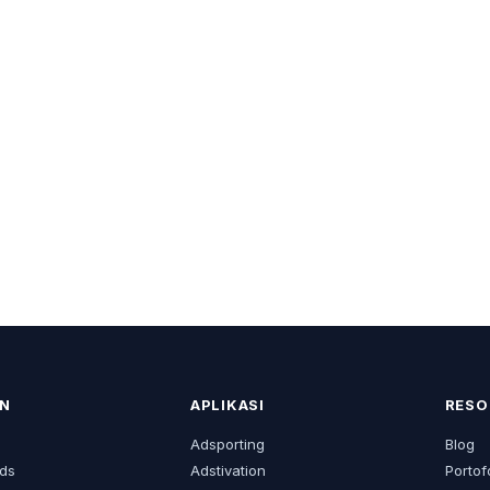
N
APLIKASI
RESO
s
Adsporting
Blog
ds
Adstivation
Portof