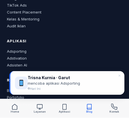
TikTok Ads
Content Placement
Kelas & Mentoring
Audit Iklan
APLIKASI
Adsporting
Adstivation
Adsisten AI
✕
Trisna Kurnia · Garut
RESOURCES
mencoba aplikasi Adsporting
Hari Ini
Blog
Portofolio
Tentang Saya
Home
Layanan
Aplikasi
Blog
Kontak
KONTAK