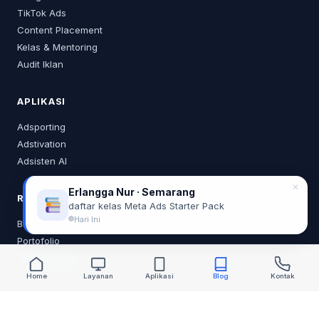
TikTok Ads
Content Placement
Kelas & Mentoring
Audit Iklan
APLIKASI
Adsporting
Adstivation
Adsisten AI
✕
Erlangga Nur · Semarang
RESOURCES
daftar kelas Meta Ads Starter Pack
Hari Ini
Blog
Portofolio
Tentang Saya
Home
Layanan
Aplikasi
Blog
Kontak
KONTAK