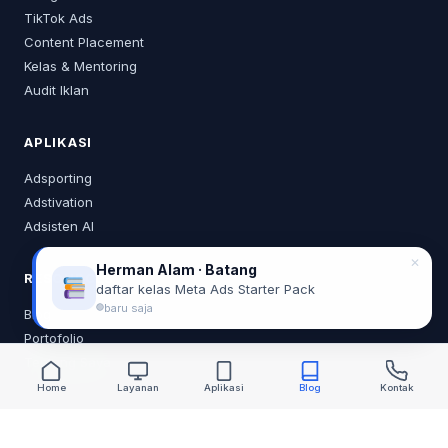
TikTok Ads
Content Placement
Kelas & Mentoring
Audit Iklan
APLIKASI
Adsporting
Adstivation
Adsisten AI
✕
Herman Alam · Batang
RESOURCES
daftar kelas Meta Ads Starter Pack
baru saja
Blog
Portofolio
Tentang Saya
Home
Layanan
Aplikasi
Blog
Kontak
KONTAK