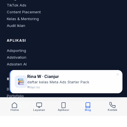
TikTok Ads
Content Placement
Kelas & Mentoring
Audit Iklan
APLIKASI
Adsporting
Adstivation
Adsisten AI
✕
Rina W · Cianjur
RESOURCES
daftar kelas Meta Ads Starter Pack
Hari Ini
Blog
Portofolio
Tentang Saya
Home
Layanan
Aplikasi
Blog
Kontak
KONTAK