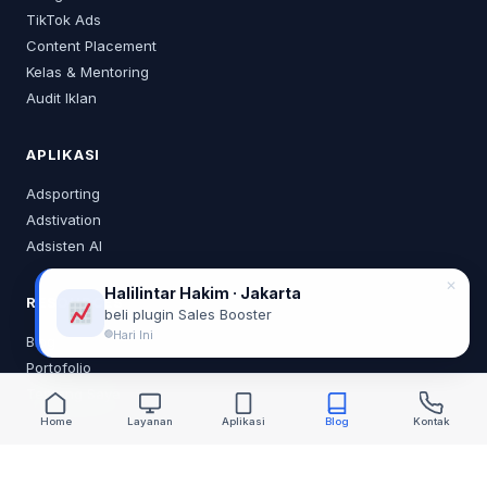
TikTok Ads
Content Placement
Kelas & Mentoring
Audit Iklan
APLIKASI
Adsporting
Adstivation
Adsisten AI
✕
Halilintar Hakim · Jakarta
RESOURCES
beli plugin Sales Booster
Hari Ini
Blog
Portofolio
Tentang Saya
Home
Layanan
Aplikasi
Blog
Kontak
KONTAK