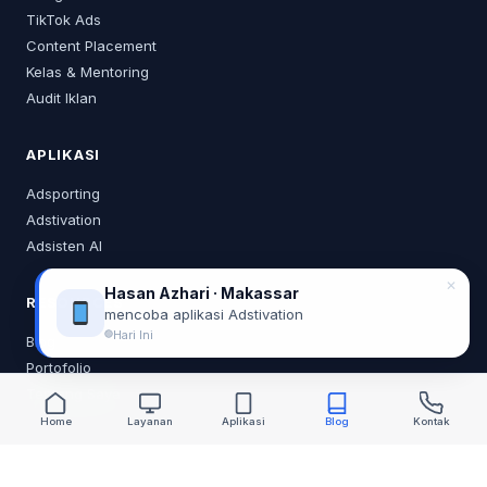
TikTok Ads
Content Placement
Kelas & Mentoring
Audit Iklan
APLIKASI
Adsporting
Adstivation
Adsisten AI
✕
Hasan Azhari · Makassar
RESOURCES
mencoba aplikasi Adstivation
Hari Ini
Blog
Portofolio
Tentang Saya
Home
Layanan
Aplikasi
Blog
Kontak
KONTAK