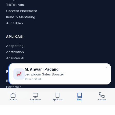
TikTok Ads
Content Placement
Kelas & Mentoring
Audit Iklan
APLIKASI
Adsporting
Adstivation
Adsisten AI
✕
M. Anwar · Padang
RESOURCES
beli plugin Sales Booster
5 menit lalu
Blog
Portofolio
Tentang Saya
Home
Layanan
Aplikasi
Blog
Kontak
KONTAK