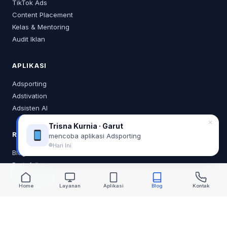
TikTok Ads
Content Placement
Kelas & Mentoring
Audit Iklan
APLIKASI
Adsporting
Adstivation
Adsisten AI
✕
Trisna Kurnia · Garut
RESOURCES
mencoba aplikasi Adsporting
Hari Ini
Blog
Portofolio
Tentang Saya
Home
Layanan
Aplikasi
Blog
Kontak
KONTAK
0878 2218 0373