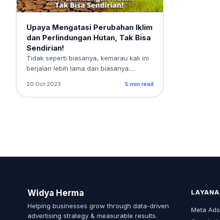
Upaya Mengatasi Perubahan Iklim
dan Perlindungan Hutan, Tak Bisa
Sendirian!
Tidak seperti biasanya, kemarau kali ini
berjalan lebih lama dari biasanya.
Karena kemarau panjang ini,…
20 Oct 2023
5 min read
Widya Herma
LAYANA
Helping businesses grow through data-driven
Meta Ad
advertising strategy & measurable results.