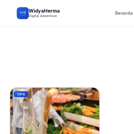
WidyaHerma
Beranda
Digital Advertiser
TIPS