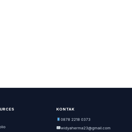
URCES
KONTAK
0878 2218 0373
olio
widyaherma23@gmail.com