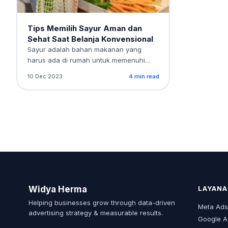
Tips Memilih Sayur Aman dan
Sehat Saat Belanja Konvensional
Sayur adalah bahan makanan yang
harus ada di rumah untuk memenuhi
kebutuhan gizi setiap hari.…
10 Dec 2023
4 min read
Widya Herma
LAYANA
Helping businesses grow through data-driven
Meta Ad
advertising strategy & measurable results.
Google A