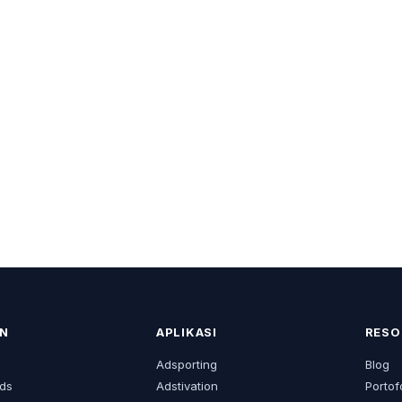
N
APLIKASI
RESO
s
Adsporting
Blog
ds
Adstivation
Portof