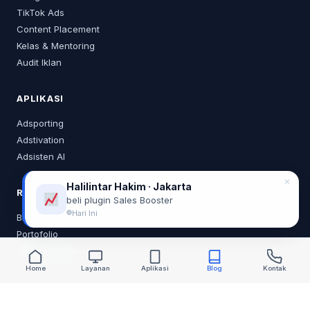
TikTok Ads
Content Placement
Kelas & Mentoring
Audit Iklan
APLIKASI
Adsporting
Adstivation
Adsisten AI
✕
Halilintar Hakim · Jakarta
RESOURCES
beli plugin Sales Booster
Hari Ini
Blog
Portofolio
Tentang Saya
Home
Layanan
Aplikasi
Blog
Kontak
KONTAK