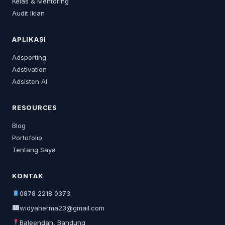
Kelas & Mentoring
Audit Iklan
APLIKASI
Adsporting
Adstivation
Adsisten AI
RESOURCES
Blog
Portofolio
Tentang Saya
KONTAK
0878 2218 0373
widyaherma23@gmail.com
Baleendah, Bandung